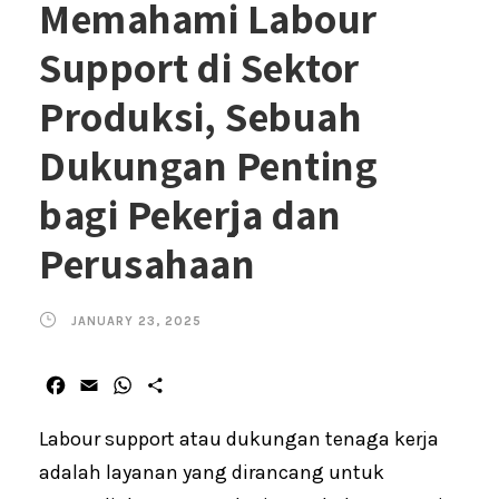
Memahami Labour
Support di Sektor
Produksi, Sebuah
Dukungan Penting
bagi Pekerja dan
Perusahaan
JANUARY 23, 2025
F
E
W
S
a
m
h
h
c
a
a
a
Labour support atau dukungan tenaga kerja
e
i
t
r
adalah layanan yang dirancang untuk
b
l
s
e