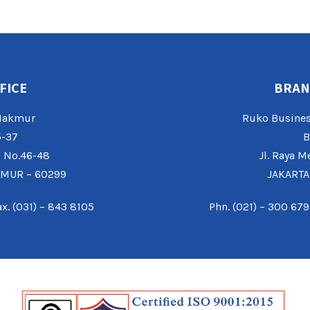
FICE
BRAN
 Makmur
Ruko Busines
5-37
B
o No.46-48
Jl. Raya M
IMUR – 60299
JAKARTA
ax. (031) – 843 8105
Phn. (021) – 300 679