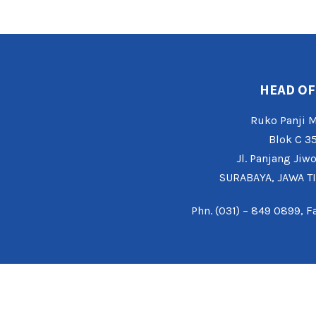
HEAD OF
Ruko Panji
Blok C 3
Jl. Panjang Jiw
SURABAYA, JAWA T
Phn. (031) – 849 0899, F