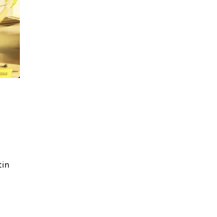
tin
.