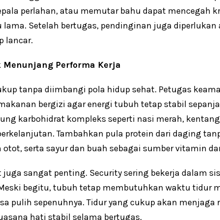
pala perlahan, atau memutar bahu dapat mencegah kr
u lama. Setelah bertugas, pendinginan juga diperlukan 
p lancar.
k Menunjang Performa Kerja
 cukup tanpa diimbangi pola hidup sehat. Petugas keam
kanan bergizi agar energi tubuh tetap stabil sepanj
 karbohidrat kompleks seperti nasi merah, kentang,
rkelanjutan. Tambahkan pula protein dari daging tanpa
otot, serta sayur dan buah sebagai sumber vitamin da
 juga sangat penting. Security sering bekerja dalam si
Meski begitu, tubuh tetap membutuhkan waktu tidur 
bisa pulih sepenuhnya. Tidur yang cukup akan menjaga re
uasana hati stabil selama bertugas.