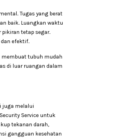
mental. Tugas yang berat
ngan baik. Luangkan waktu
 pikiran tetap segar.
dan efektif.
dan membuat tubuh mudah
gas di luar ruangan dalam
i juga melalui
ecurity Service untuk
akup tekanan darah,
tensi gangguan kesehatan