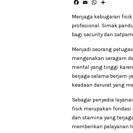
F
E
W
S
a
m
h
h
c
a
a
a
Menjaga kebugaran fisik
e
i
t
r
profesional. Simak pandu
b
l
s
e
bagi security dan satpam
o
A
o
p
k
p
Menjadi seorang petugas
mengenakan seragam dan 
mental yang tinggi kare
berjaga selama berjam-ja
keadaan darurat yang m
Sebagai penyedia layan
fisik merupakan fondasi 
dan stamina yang terjaga
memberikan pelayanan te