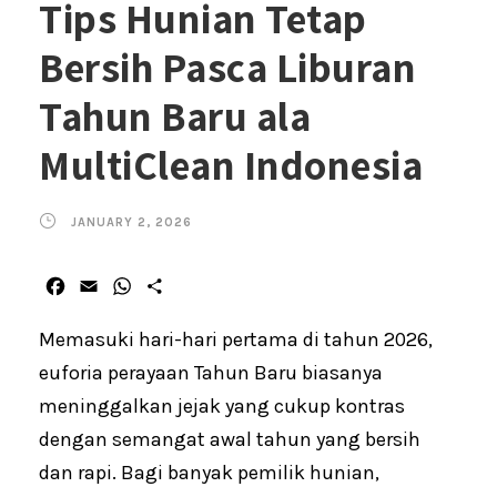
Tips Hunian Tetap
Bersih Pasca Liburan
Tahun Baru ala
MultiClean Indonesia
JANUARY 2, 2026
F
E
W
S
a
m
h
h
c
a
a
a
Memasuki hari-hari pertama di tahun 2026,
e
i
t
r
euforia perayaan Tahun Baru biasanya
b
l
s
e
meninggalkan jejak yang cukup kontras
o
A
o
p
dengan semangat awal tahun yang bersih
k
p
dan rapi. Bagi banyak pemilik hunian,