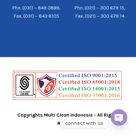
Phn. (031) – 849 0899,
Phn. (021) – 300 679 15,
Fax. (031) – 843 8105
Fax. (021) – 300 679 14
Copyrights Multi Clean Indonesia - All Rights
connect with us
Reserved
O