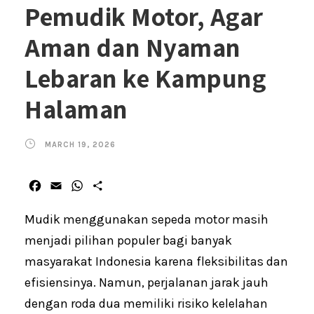
Pemudik Motor, Agar
Aman dan Nyaman
Lebaran ke Kampung
Halaman
MARCH 19, 2026
F
E
W
S
a
m
h
h
c
a
a
a
Mudik menggunakan sepeda motor masih
e
i
t
r
menjadi pilihan populer bagi banyak
b
l
s
e
masyarakat Indonesia karena fleksibilitas dan
o
A
o
p
efisiensinya. Namun, perjalanan jarak jauh
k
p
dengan roda dua memiliki risiko kelelahan