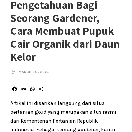
Pengetahuan Bagi
Seorang Gardener,
Cara Membuat Pupuk
Cair Organik dari Daun
Kelor
MARCH 20, 2023
F
E
W
S
a
m
h
h
c
a
a
a
Artikel ini disarikan langsung dari situs
e
i
t
r
pertanian.go.id yang merupakan situs resmi
b
l
s
e
dari Kementerian Pertanian Republik
o
A
o
p
Indonesia. Sebagai seorang gardener, kamu