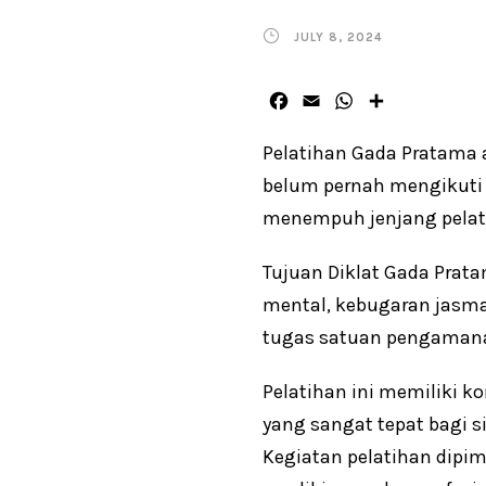
JULY 8, 2024
F
E
W
S
a
m
h
h
c
a
a
a
Pelatihan Gada Pratama 
e
i
t
r
belum pernah mengikuti p
b
l
s
e
menempuh jenjang pelati
o
A
o
p
k
p
Tujuan Diklat Gada Prat
mental, kebugaran jasma
tugas satuan pengamana
Pelatihan ini memiliki 
yang sangat tepat bagi s
Kegiatan pelatihan dipim