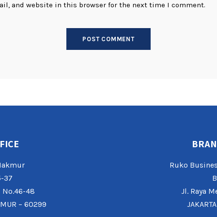
l, and website in this browser for the next time I comment.
FICE
BRAN
 Makmur
Ruko Busines
5-37
B
o No.46-48
Jl. Raya M
IMUR – 60299
JAKARTA