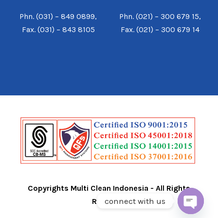
Phn. (031) – 849 0899,
Phn. (021) – 300 679 15,
Fax. (031) – 843 8105
Fax. (021) – 300 679 14
Copyrights Multi Clean Indonesia - All Rights
connect with us
Reserved
O