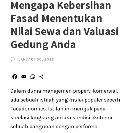
Mengapa Kebersihan
Fasad Menentukan
Nilai Sewa dan Valuasi
Gedung Anda
JANUARY 30, 2026
F
E
W
S
a
m
h
h
c
a
a
a
Dalam dunia manajemen properti komersial,
e
i
t
r
ada sebuah istilah yang mulai populer seperti
b
l
s
e
Facadonomics. Istilah ini merujuk pada
o
A
o
p
korelasi langsung antara kondisi eksterior
k
p
sebuah bangunan dengan performa