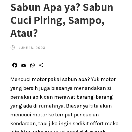
Sabun Apa ya? Sabun
Cuci Piring, Sampo,
Atau?
JUNE 18, 2023
F
E
W
S
a
m
h
h
c
a
a
a
Mencuci motor pakai sabun apa? Yuk motor
e
i
t
r
yang bersih juga biasanya menandakan si
b
l
s
e
pemakai apik dan merawat barang-barang
o
A
o
p
yang ada di rumahnya. Biasanya kita akan
k
p
mencuci motor ke tempat pencucian
kendaraan, tapi jika ingin sedikit effort maka