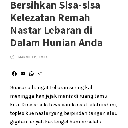
Bersihkan Sisa-sisa
Kelezatan Remah
Nastar Lebaran di
Dalam Hunian Anda
MARCH 22, 2026
F
E
W
S
a
m
h
h
c
a
a
a
Suasana hangat Lebaran sering kali
e
i
t
r
meninggalkan jejak manis di ruang tamu
b
l
s
e
kita. Di sela-sela tawa canda saat silaturahmi,
o
A
o
p
toples kue nastar yang berpindah tangan atau
k
p
gigitan renyah kastengel hampir selalu