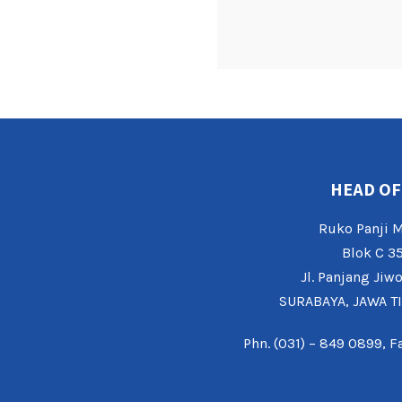
HEAD OF
Ruko Panji
Blok C 3
Jl. Panjang Jiw
SURABAYA, JAWA T
Phn. (031) – 849 0899, F