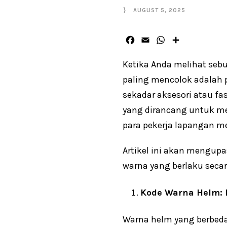
AUGUST 5, 2025
F
E
W
S
a
m
h
h
c
a
a
a
Ketika Anda melihat sebu
e
i
t
r
paling mencolok adalah 
b
l
s
e
sekadar aksesori atau fas
o
A
o
p
yang dirancang untuk me
k
p
para pekerja lapangan me
Artikel ini akan mengupa
warna yang berlaku secar
Kode Warna Helm: 
Warna helm yang berbeda