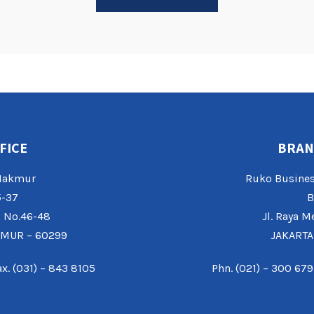
FICE
BRAN
 Makmur
Ruko Busines
5-37
B
o No.46-48
Jl. Raya M
IMUR – 60299
JAKARTA
ax. (031) – 843 8105
Phn. (021) – 300 679