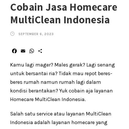
Cobain Jasa Homecare
MultiClean Indonesia
SEPTEMBER 6, 2023
F
E
W
S
a
m
h
h
c
a
a
a
Kamu lagi mager? Males gerak? Lagi senang
e
i
t
r
untuk bersantai ria? Tidak mau repot beres-
b
l
s
e
beres rumah namun rumah lagi dalam
o
A
o
p
kondisi berantakan? Yuk cobain aja layanan
k
p
Homecare MultiClean Indonesia.
Salah satu service atau layanan MultiClean
Indonesia adalah layanan homecare yang