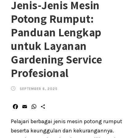
Jenis-Jenis Mesin
Potong Rumput:
Panduan Lengkap
untuk Layanan
Gardening Service
Profesional
SEPTEMBER 6, 2025
F
E
W
S
a
m
h
h
c
a
a
a
Pelajari berbagai jenis mesin potong rumput
e
i
t
r
beserta keunggulan dan kekurangannya.
b
l
s
e