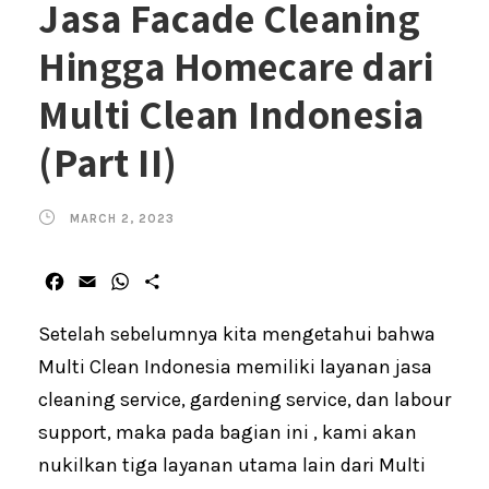
Jasa Facade Cleaning
Hingga Homecare dari
Multi Clean Indonesia
(Part II)
MARCH 2, 2023
F
E
W
S
a
m
h
h
c
a
a
a
Setelah sebelumnya kita mengetahui bahwa
e
i
t
r
Multi Clean Indonesia memiliki layanan jasa
b
l
s
e
cleaning service, gardening service, dan labour
o
A
o
p
support, maka pada bagian ini , kami akan
k
p
nukilkan tiga layanan utama lain dari Multi