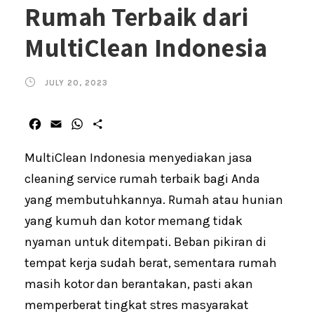
Rumah Terbaik dari
MultiClean Indonesia
JULY 20, 2023
F
E
W
S
a
m
h
h
c
a
a
a
MultiClean Indonesia menyediakan jasa
e
i
t
r
cleaning service rumah terbaik bagi Anda
b
l
s
e
yang membutuhkannya. Rumah atau hunian
o
A
o
p
yang kumuh dan kotor memang tidak
k
p
nyaman untuk ditempati. Beban pikiran di
tempat kerja sudah berat, sementara rumah
masih kotor dan berantakan, pasti akan
memperberat tingkat stres masyarakat