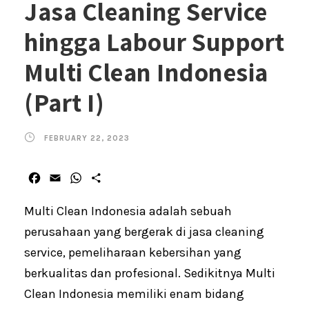
Jasa Cleaning Service
hingga Labour Support
Multi Clean Indonesia
(Part I)
FEBRUARY 22, 2023
F
E
W
S
a
m
h
h
c
a
a
a
Multi Clean Indonesia adalah sebuah
e
i
t
r
perusahaan yang bergerak di jasa cleaning
b
l
s
e
service, pemeliharaan kebersihan yang
o
A
o
p
berkualitas dan profesional. Sedikitnya Multi
k
p
Clean Indonesia memiliki enam bidang