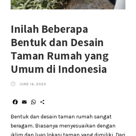
Inilah Beberapa
Bentuk dan Desain
Taman Rumah yang
Umum di Indonesia
JUNE 14, 2023
F
E
W
S
a
m
h
h
c
a
a
a
Bentuk dan desain taman rumah sangat
e
i
t
r
beragam. Biasanya menyesuaikan dengan
b
l
s
e
iklim dan luas lokasi taman yang dimiliki. Dari
o
A