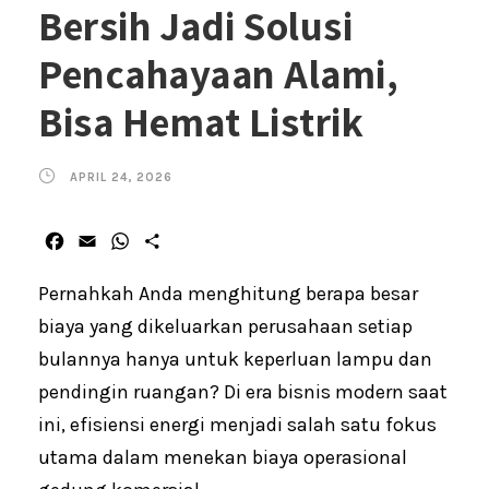
Bersih Jadi Solusi
Pencahayaan Alami,
Bisa Hemat Listrik
APRIL 24, 2026
F
E
W
S
a
m
h
h
c
a
a
a
Pernahkah Anda menghitung berapa besar
e
i
t
r
biaya yang dikeluarkan perusahaan setiap
b
l
s
e
bulannya hanya untuk keperluan lampu dan
o
A
o
p
pendingin ruangan? Di era bisnis modern saat
k
p
ini, efisiensi energi menjadi salah satu fokus
utama dalam menekan biaya operasional