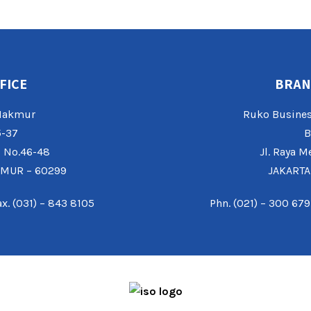
FICE
BRAN
 Makmur
Ruko Busines
5-37
B
o No.46-48
Jl. Raya M
IMUR – 60299
JAKARTA
ax. (031) – 843 8105
Phn. (021) – 300 679