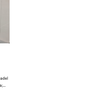
adel
...