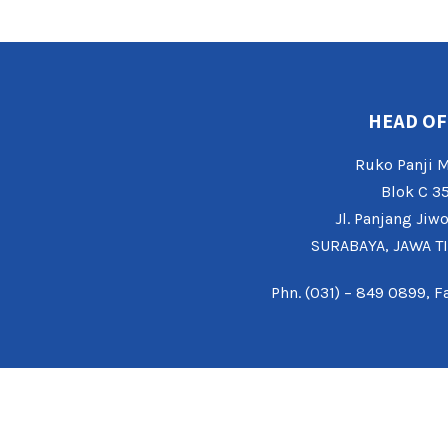
HEAD OF
Ruko Panji
Blok C 3
Jl. Panjang Jiw
SURABAYA, JAWA T
Phn. (031) – 849 0899, F