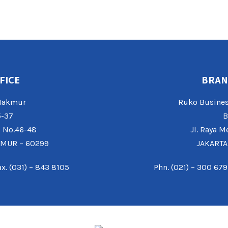
FICE
BRAN
 Makmur
Ruko Busines
5-37
B
o No.46-48
Jl. Raya M
IMUR – 60299
JAKARTA
ax. (031) – 843 8105
Phn. (021) – 300 679