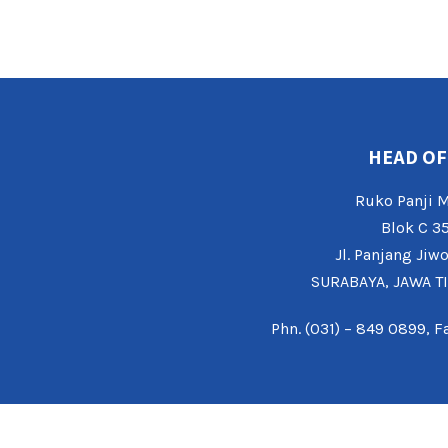
HEAD OF
Ruko Panji
Blok C 3
Jl. Panjang Jiw
SURABAYA, JAWA T
Phn. (031) – 849 0899, F